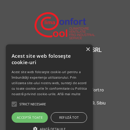
×
CLIMA COOL CONFORT SRL
Acest site web folosește
cookie-uri
Contact
Acest site web folosește cookie-uri pentru a
Telefon: 0744 822 163
îmbunătăți experiența utilizatorului. Prin
utilizarea site-ului nostru web, sunteți de acord
cu toate cookie-urile în conformitate cu Politica
Email: office@clima-cool-confort.ro
noastră privind cookie-urile.
Află mai multe
Adresa: Strada Rusciorului, Bl.69, Sibiu
STRICT NECESARE
ACCEPTĂ TOATE
REFUZĂ TOT
ARATĂ DETALIILE